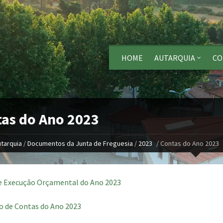
HOME
AUTARQUIA
CO
as do Ano 2023
tarquia
/
Documentos da Junta de Freguesia
/
2023
/
Contas do Ano 2023
e Execução Orçamental do Ano 2023
o de Contas do Ano 2023