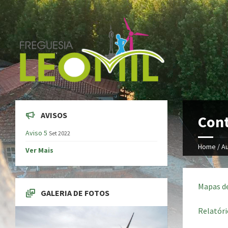
AVISOS
Cont
Aviso 5
Set 2022
Home /
Au
Ver Mais
Mapas d
GALERIA DE FOTOS
Relatóri