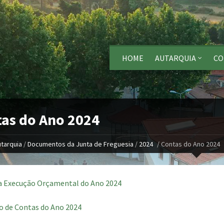
HOME
AUTARQUIA
CO
as do Ano 2024
tarquia
/
Documentos da Junta de Freguesia
/
2024
/
Contas do Ano 2024
a Execução Orçamental do Ano 2024
o de Contas do Ano 2024