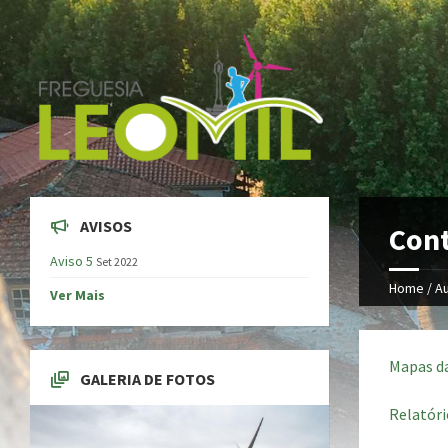
AVISOS
Cont
Aviso 5
Set 2022
Home /
Au
Ver Mais
Mapas d
GALERIA DE FOTOS
Relatóri