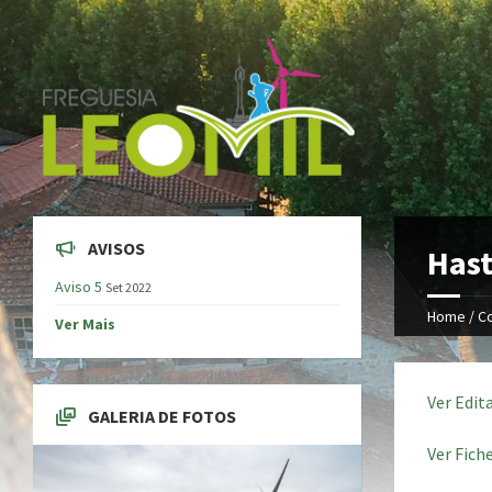
AVISOS
Hast
Aviso 5
Set 2022
Home /
C
Ver Mais
Ver Edita
GALERIA DE FOTOS
Ver Fich