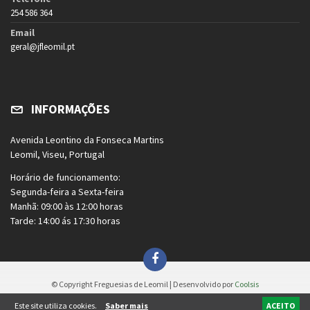
254 586 364
Email
geral@jfleomil.pt
INFORMAÇÕES
Avenida Leontino da Fonseca Martins
Leomil, Viseu, Portugal
Horário de funcionamento:
Segunda-feira a Sexta-feira
Manhã: 09:00 às 12:00 horas
Tarde: 14:00 ás 17:30 horas
© Copyright Freguesias de Leomil | Desenvolvido por
Coolsis
Este site utiliza cookies.
Saber mais
ACEITO